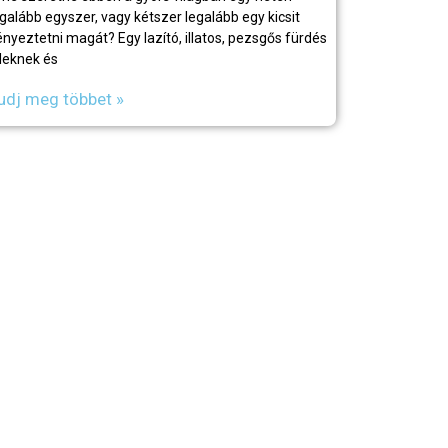
egalább egyszer, vagy kétszer legalább egy kicsit
ényeztetni magát? Egy lazító, illatos, pezsgős fürdés
éleknek és
udj meg többet »