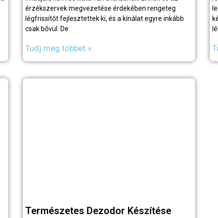
érzékszervek megvezetése érdekében rengeteg
l
légfrissítőt fejlesztettek ki, és a kínálat egyre inkább
k
csak bővül. De
l
Tudj meg többet »
T
Természetes Dezodor Készítése