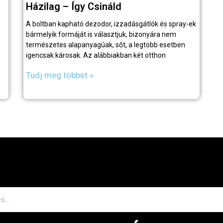
Házilag – Így Csináld
A boltban kapható dezodor, izzadásgátlók és spray-ek
bármelyik formáját is választjuk, bizonyára nem
természetes alapanyagúak, sőt, a legtöbb esetben
igencsak károsak. Az alábbiakban két otthon
Tudj meg többet »