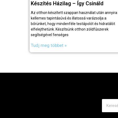
Készítés Házilag – Így Csináld
Az otthon készített szappan használat után annyira
kellemes tapintásúvá és illatossá varázsolja a
bőrünket, hogy mindenféle testápolót és hidratálót
elfelejthetünk. Készítsünk otthon zöldfűszerek
segítségével fenséges
Tudj meg többet »