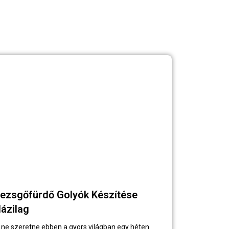
ezsgőfürdő Golyók Készítése
ázilag
i ne szeretne ebben a gyors világban egy héten