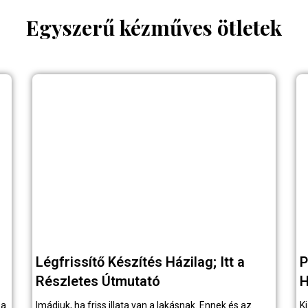
Egyszerű kézműves ötletek
Légfrissítő Készítés Házilag; Itt a
P
Részletes Útmutató
H
pa
Imádjuk, ha friss illata van a lakásnak. Ennek és az
K