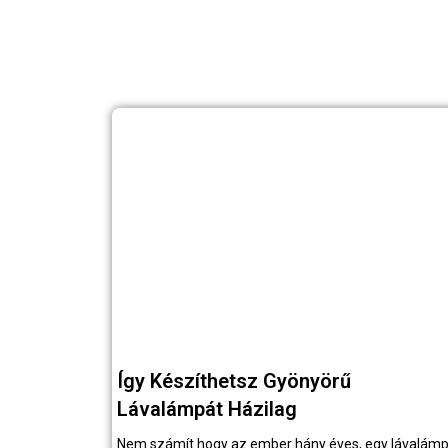
Így Készíthetsz Gyönyörű
Lávalámpát Házilag
Nem számít hogy az ember hány éves, egy lávalám