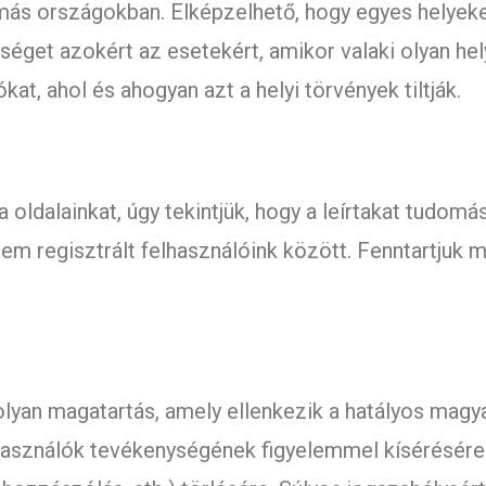
s országokban. Elképzelhető, hogy egyes helyeken t
séget azokért az esetekért, amikor valaki olyan helyr
ókat, ahol és ahogyan azt a helyi törvények tiltják.
oldalainkat, úgy tekintjük, hogy a leírtakat tudomás
m regisztrált felhasználóink között. Fenntartjuk ma
 olyan magatartás, amely ellenkezik a hatályos magy
elhasználók tevékenységének figyelemmel kísérésére