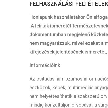
FELHASZNÁLÁSI FELTÉTELE
Honlapunk használ
atakor Ön elfoga
A leírtak ismeretét természetesnek
dokumentumban megjelenő közkeletűe
nem magyarázzuk, mivel ezeket a ma
kifejezések jelentésének ismeretét
Információink
Az ositudas.hu-n számos információs 
eszközök, képek, multimédiás anyagok 
nem helyettesíthetik a szakszerű or
mindig konzultáljon orvosával, a sür