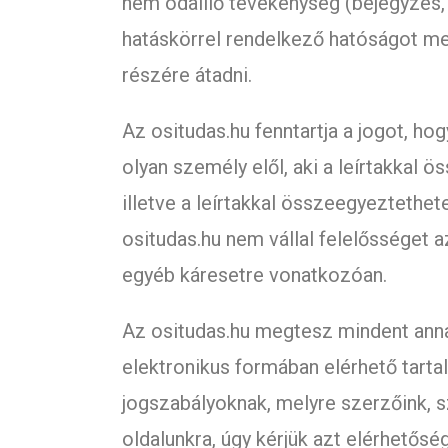
nem odaillő tevékenység (bejegyzés, 
hatáskörrel rendelkező hatóságot meg
részére átadni.
Az ositudas.hu fenntartja a jogot, hog
olyan személy elől, aki a leírtakkal 
illetve a leírtakkal összeegyeztethete
ositudas.hu nem vállal felelősséget a
egyéb káresetre vonatkozóan.
Az ositudas.hu megtesz mindent anna
elektronikus formában elérhető tarta
jogszabályoknak, melyre szerzőink, s
oldalunkra, úgy kérjük azt elérhetősé