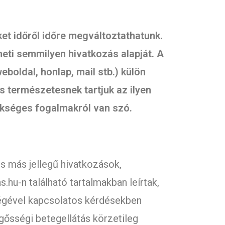
ket időről időre megváltoztathatunk.
eti semmilyen hivatkozás alapját. A
boldal, honlap, mail stb.) külön
s természetesnek tartjuk az ilyen
ükséges fogalmakról van szó.
és más jellegű hivatkozások,
.hu-n található tartalmakban leírtak,
ségével kapcsolatos kérdésekben
gősségi betegellátás körzetileg