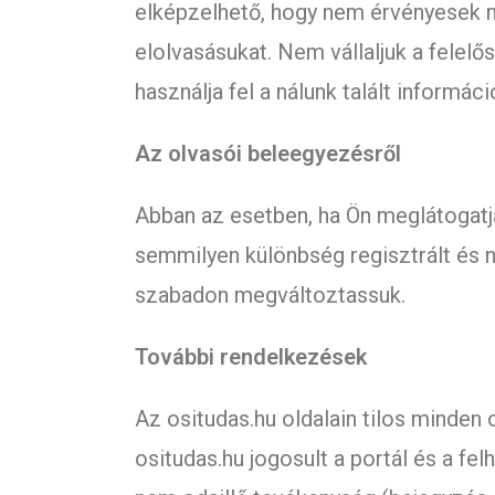
elképzelhető, hogy nem érvényesek má
elolvasásukat. Nem vállaljuk a felelős
használja fel a nálunk talált informáci
Az olvasói beleegyezésről
Abban az esetben, ha Ön meglátogatja 
semmilyen különbség regisztrált és ne
szabadon megváltoztassuk.
További rendelkezések
Az ositudas.hu oldalain tilos minden
ositudas.hu jogosult a portál és a f