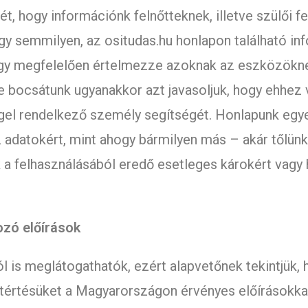
mét, hogy információnk felnőtteknek, illetve szülői f
hogy semmilyen, az ositudas.hu honlapon található 
 hogy megfelelően értelmezze azoknak az eszközökn
 bocsátunk ugyanakkor azt javasoljuk, hogy ehhez 
gel rendelkező személy segítségét. Honlapunk egy
z adatokért, mint ahogy bármilyen más – akár tőlün
 a felhasználásából eredő esetleges károkért vagy
zó előírások
 is meglátogathatók, ezért alapvetőnek tekintjük, 
tértésüket a Magyarországon érvényes előírásokkal