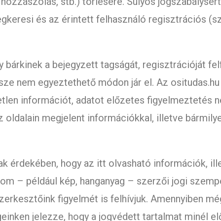
hozzászólás, stb.) törlésére. Súlyos jogszabálysér
keresi és az érintett felhasználó regisztrációs (s
y bárkinek a bejegyzett tagságát, regisztrációját fe
össze nem egyeztethető módon jár el. Az ositudas.hu 
tlen információt, adatot előzetes figyelmeztetés nél
z oldalain megjelent információkkal, illetve bármily
k érdekében, hogy az itt olvasható információk, i
lom – például kép, hanganyag – szerzői jogi szemp
zerkesztőink figyelmét is felhívjuk. Amennyiben még
geinken jelezze, hogy a jogvédett tartalmat minél el