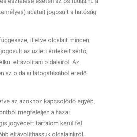
tés észlelése esetén az ositudas.hu a
zemélyes) adatait jogosult a hatóság
lfüggessze, illetve oldalait minden
jogosult az üzleti érdekeit sértő,
kül eltávolítani oldalairól. Az
en az oldalai látogatásából eredő
lletve az azokhoz kapcsolódó egyéb,
ontból megfeleljen a hazai
is jogvédett tartalom kerül fel
őbb eltávolíthassuk oldalainkról.