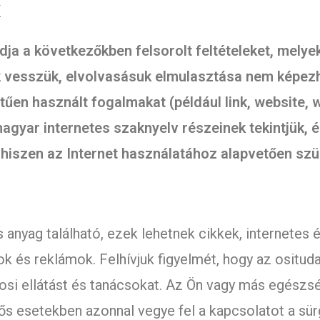
K
dja a következőkben felsorolt feltételeket, melye
 vesszük, elvolvasásuk elmulasztása nem képezh
n használt fogalmakat (például link, website, we
gyar internetes szaknyelv részeinek tekintjük, é
, hiszen az Internet használatához alapvetően sz
anyag található, ezek lehetnek cikkek, internetes 
és reklámok. Felhívjuk figyelmét, hogy az ositudas
vosi ellátást és tanácsokat. Az Ön vagy más egész
gős esetekben azonnal vegye fel a kapcsolatot a sür