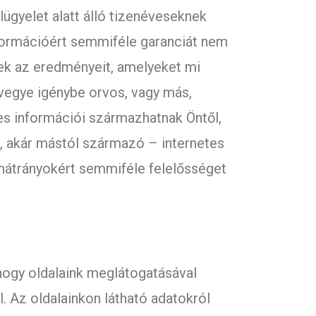
elügyelet alatt álló tizenéveseknek
információért semmiféle garanciát nem
ek az eredményeit, amelyeket mi
vegye igénybe orvos, vagy más,
es információi származhatnak Öntől,
k, akár mástól származó – internetes
 hátrányokért semmiféle felelősséget
hogy oldalaink meglátogatásával
. Az oldalainkon látható adatokról