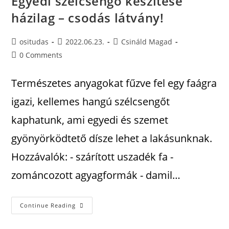
Egyedi szélcsengő készítése
házilag – csodás látvány!
ositudas
2022.06.23.
Csináld Magad
0 Comments
Természetes anyagokat fűzve fel egy faágra
igazi, kellemes hangú szélcsengőt
kaphatunk, ami egyedi és szemet
gyönyörködtető dísze lehet a lakásunknak.
Hozzávalók: - szárított uszadék fa -
zománcozott agyagformák - damil…
Continue Reading