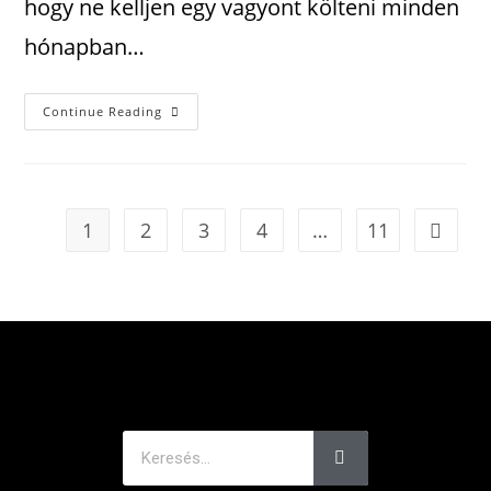
hogy ne kelljen egy vagyont költeni minden
hónapban…
Continue Reading
1
2
3
4
…
11