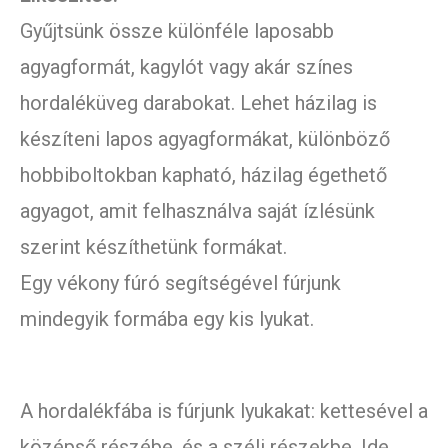
Gyűjtsünk össze különféle laposabb
agyagformát, kagylót vagy akár színes
hordaléküveg darabokat. Lehet házilag is
készíteni lapos agyagformákat, különböző
hobbiboltokban kapható, házilag égethető
agyagot, amit felhasználva saját ízlésünk
szerint készíthetünk formákat.
Egy vékony fúró segítségével fúrjunk
mindegyik formába egy kis lyukat.
A hordalékfába is fúrjunk lyukakat: kettesével a
középső részébe, és a széli részekbe. Ide