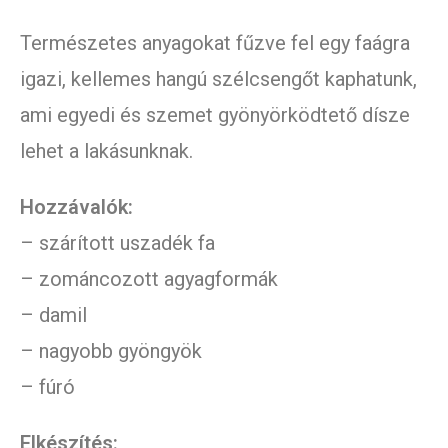
Természetes anyagokat fűzve fel egy faágra
igazi, kellemes hangú szélcsengőt kaphatunk,
ami egyedi és szemet gyönyörködtető dísze
lehet a lakásunknak.
Hozzávalók:
– szárított uszadék fa
– zománcozott agyagformák
– damil
– nagyobb gyöngyök
– fúró
Elkészítés: