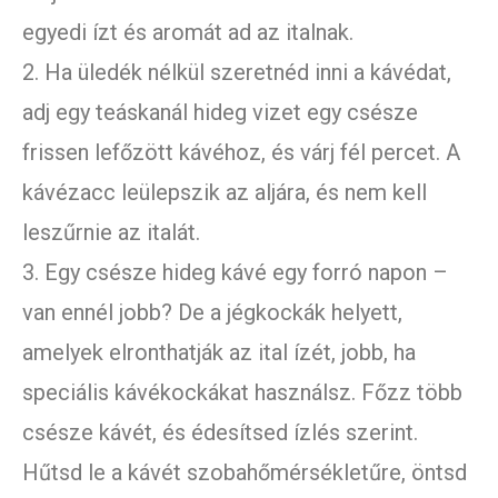
egyedi ízt és aromát ad az italnak.
2. Ha üledék nélkül szeretnéd inni a kávédat,
adj egy teáskanál hideg vizet egy csésze
frissen lefőzött kávéhoz, és várj fél percet. A
kávézacc leülepszik az aljára, és nem kell
leszűrnie az italát.
3. Egy csésze hideg kávé egy forró napon –
van ennél jobb? De a jégkockák helyett,
amelyek elronthatják az ital ízét, jobb, ha
speciális kávékockákat használsz. Főzz több
csésze kávét, és édesítsed ízlés szerint.
Hűtsd le a kávét szobahőmérsékletűre, öntsd