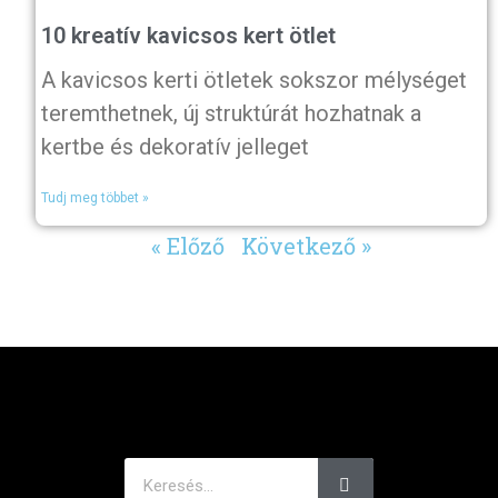
10 kreatív kavicsos kert ötlet
A kavicsos kerti ötletek sokszor mélységet
teremthetnek, új struktúrát hozhatnak a
kertbe és dekoratív jelleget
Tudj meg többet »
« Előző
Következő »