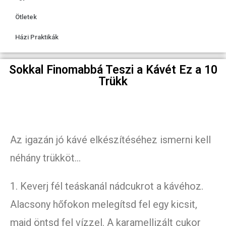
Ötletek
Házi Praktikák
Sokkal Finomabbá Teszi a Kávét Ez a 10
Trükk
Az igazán jó kávé elkészítéséhez ismerni kell
néhány trükköt…
1. Keverj fél teáskanál nádcukrot a kávéhoz.
Alacsony hőfokon melegítsd fel egy kicsit,
majd öntsd fel vízzel. A karamellizált cukor