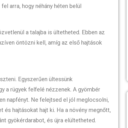
j fel arra, hogy néhány héten belül
vetlenül a talajba is ültetheted. Ebben az
zíven öntözni kell, amíg az első hajtások
szteni. Egyszerűen ültessünk
gy a rügyek felfelé nézzenek. A gyömbér
en napfényt. Ne felejtsed el jól meglocsolni,
 és hajtásokat hajt ki. Ha a növény megnőtt,
ánt gyökérdarabot, és újra elültetheted.