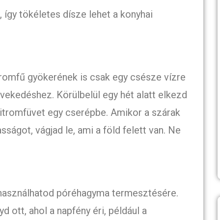
 így tökéletes dísze lehet a konyhai
romfű gyökerének is csak egy csésze vízre
vekedéshez. Körülbelül egy hét alatt elkezd
 citromfüvet egy cserépbe. Amikor a szárak
sságot, vágjad le, ami a föld felett van. Ne
lhasználhatod póréhagyma termesztésére.
 ott, ahol a napfény éri, például a