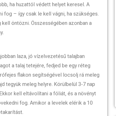
bb, ha huzattól védett helyet keresel. A
 fog – így csak le kell vágni, ha szükséges.
g kell öntözni. Összességében azonban a
y.
gjobban laza, jó vízelvezetésű talajban
got a talaj tetejére, fedjed be egy réteg
rófejes flakon segítségével locsolj rá meleg
ajd tegyük meleg helyre. Körülbelül 3-7 nap
kor kell eltávolítani a fóliát, és a növényt
övekedni fog. Amikor a levelek elérik a 10
akarítást.