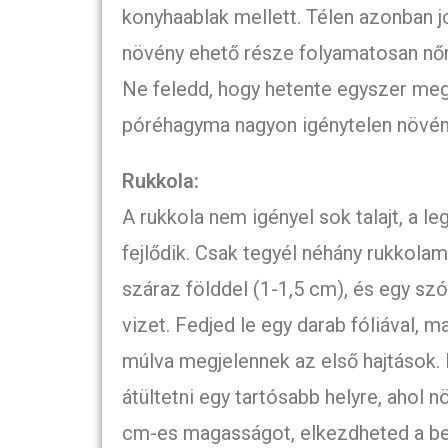
konyhaablak mellett. Télen azonban jo
növény ehető része folyamatosan nőni
Ne feledd, hogy hetente egyszer me
póréhagyma nagyon igénytelen növén
Rukkola:
A rukkola nem igényel sok talajt, a le
fejlődik. Csak tegyél néhány rukkolama
száraz földdel (1-1,5 cm), és egy szó
vizet. Fedjed le egy darab fóliával, m
múlva megjelennek az első hajtások. Ek
átültetni egy tartósabb helyre, ahol n
cm-es magasságot, elkezdheted a bet