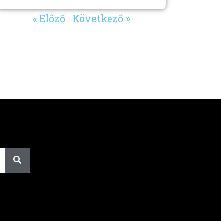
« Előző
Következő »
!