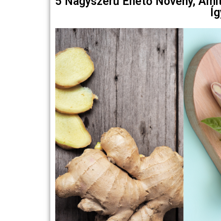
5 Nagyszerű Ehető Növény, Amit
Íg