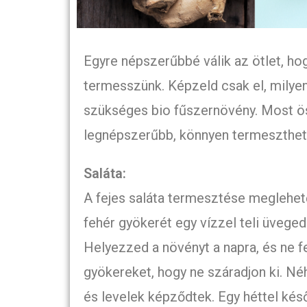
Egyre népszerűbbé válik az ötlet, ho
termesszünk. Képzeld csak el, milyen
szükséges bio fűszernövény. Most ö
legnépszerűbb, könnyen termeszthet
Saláta:
A fejes saláta termesztése meglehet
fehér gyökerét egy vízzel teli üvegedé
Helyezzed a növényt a napra, és ne f
gyökereket, hogy ne száradjon ki. Né
és levelek képződtek. Egy héttel kés