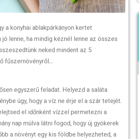
gy a konyhai ablakpárkányon kertet
 jó lenne, ha mindig kéznél lenne az összes
sszeszedtünk neked mindent az 5
ő fűszernövényről…
ősen egyszerű feladat. Helyezd a saláta
nybe úgy, hogy a víz ne érje el a szár tetejét.
elejtsed el időnként vízzel permetezni a
hány nap múlva látni fogod, hogy új gyökerek
őbb a növényt egy kis földbe helyezheted, a