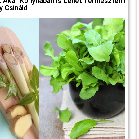
 Akár Konyhában is Lehet Termeszteni!
y Csináld