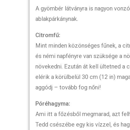
A gyömbér látványra is nagyon vonzó,
ablakpárkánynak.
Citromfű:
Mint minden közönséges fűnek, a cit
és némi napfényre van szüksége a nö
növekedni. Ezután át kell ültetned a
elérik a körülbelül 30 cm (12 in) maga
aggódj – tovább fog nőni!
Póréhagyma:
Ami itt a főzésből megmarad, azt fe
Tedd csészébe egy kis vízzel, és hagyd