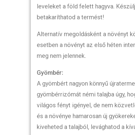
leveleket a föld felett hagyva. Készül
betakaríthatod a termést!
Alternatív megoldásként a növényt köz
esetben a növényt az első héten inten
meg nem jelennek.
Gyömbér:
A gyömbért nagyon könnyű újraterme
gyömbérrizómát némi talajba úgy, ho
világos fényt igényel, de nem közvetl
és a növénye hamarosan új gyökereket
kiveheted a talajból, levághatod a kív