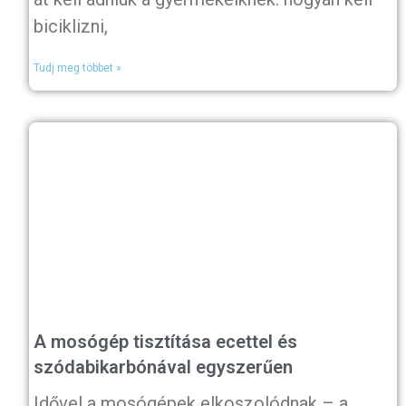
biciklizni,
Tudj meg többet »
A mosógép tisztítása ecettel és
szódabikarbónával egyszerűen
Idővel a mosógépek elkoszolódnak – a