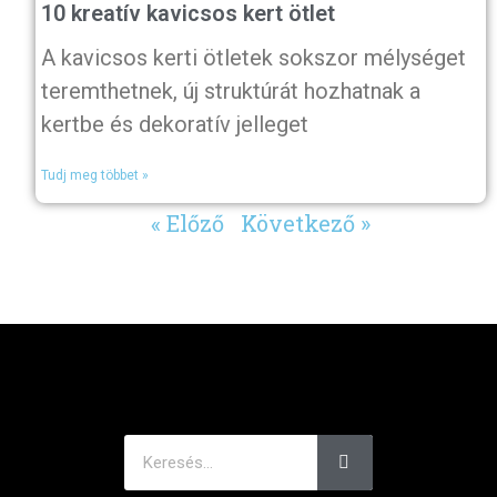
10 kreatív kavicsos kert ötlet
A kavicsos kerti ötletek sokszor mélységet
teremthetnek, új struktúrát hozhatnak a
kertbe és dekoratív jelleget
Tudj meg többet »
« Előző
Következő »