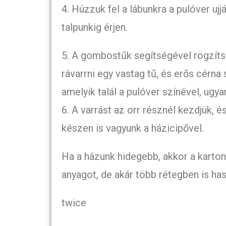
4. Húzzuk fel a lábunkra a pulóver ujj
talpunkig érjen.
5. A gombostűk segítségével rögzítsü
rávarrni egy vastag tű, és erős cérna
amelyik talál a pulóver színével, ugya
6. A varrást az orr résznél kezdjük, é
készen is vagyunk a házicipővel.
Ha a házunk hidegebb, akkor a karton
anyagot, de akár több rétegben is has
twice