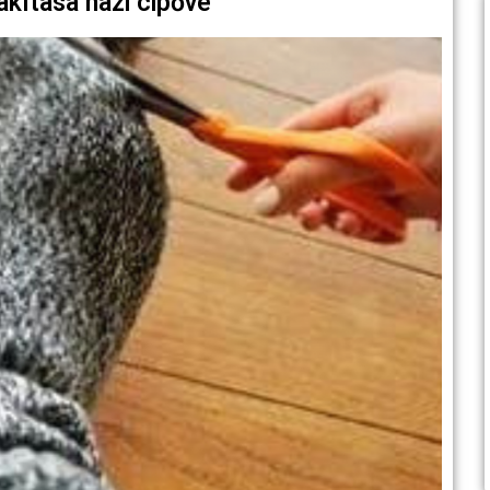
akítása házi cipővé