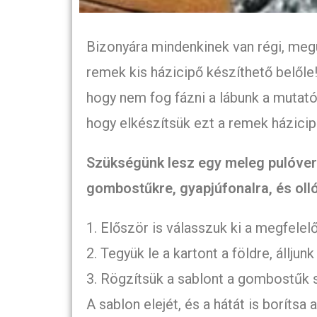
Bizonyára mindenkinek van régi, megu
remek kis házicipő készíthető belőle!
hogy nem fog fázni a lábunk a mutató
hogy elkészítsük ezt a remek házicip
Szükségünk lesz egy meleg pulóverre
gombostűkre, gyapjúfonalra, és olló
1. Először is válasszuk ki a megfelelő
2. Tegyük le a kartont a földre, álljunk
3. Rögzítsük a sablont a gombostűk s
A sablon elejét, és a hátát is borítsa 