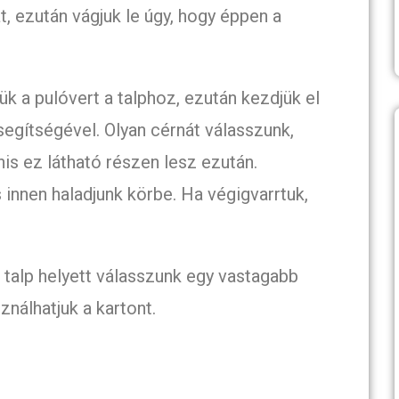
át, ezután vágjuk le úgy, hogy éppen a
k a pulóvert a talphoz, ezután kezdjük el
 segítségével. Olyan cérnát válasszunk,
nis ez látható részen lesz ezután.
s innen haladjunk körbe. Ha végigvarrtuk,
 talp helyett válasszunk egy vastagabb
ználhatjuk a kartont.