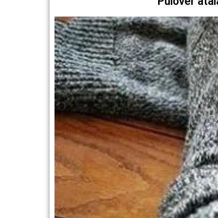
Pulóver átal