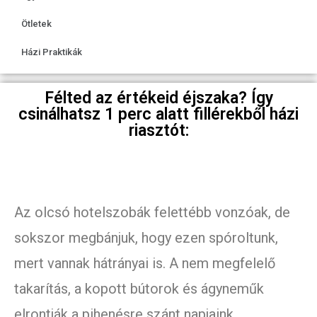
Ötletek
Házi Praktikák
Félted az értékeid éjszaka? Így
csinálhatsz 1 perc alatt fillérekből házi
riasztót:
Az olcsó hotelszobák felettébb vonzóak, de
sokszor megbánjuk, hogy ezen spóroltunk,
mert vannak hátrányai is. A nem megfelelő
takarítás, a kopott bútorok és ágyneműk
elrontják a pihenésre szánt napjaink